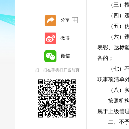
（三）
（四）
分享
（五）
（六）
微博
表彰、达标
微信
备的；
（七）
扫一扫在手机打开当前页
职事项清单
（八）
按照机
属于上级管
二、不