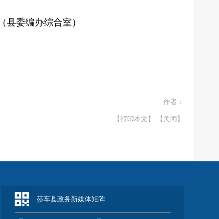
室（县委编办综合室）
作者：
【打印本文】
【关闭】
莎车县政务新媒体矩阵