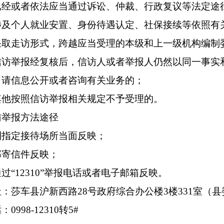
已经或者依法应当通过诉讼、仲裁、行政复议等法定途
涉及个人就业安置、身份待遇认定、社保接续等依照有
采取走访形式，跨越应当受理的本级和上一级机构编制
信访举报经复核后，信访人或者举报人仍然以同一事实
申请信息公开或者咨询有关业务的；
其他按照信访举报相关规定不予受理的。
访举报方法途径
到指定接待场所当面反映；
邮寄信件反映；
过“12310”举报电话或者电子邮箱反映。
：莎车县沪新西路28号政府综合办公楼3楼331室（
0998-12310转5#