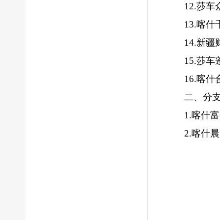
12.
莎车
13.
喀什
14.
新疆
15.
莎车
16.
喀什
二、分
1.
喀什富
2.
喀什晨