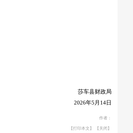
莎车县财政局
2026
年
5
月
14
日
作者：
【打印本文】
【关闭】