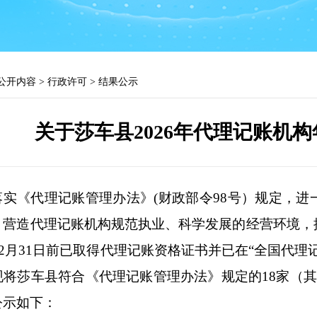
公开内容
>
行政许可
>
结果公示
关于莎车县2026年代理记账机
落实《代理记账管理办法》
(
财政部令
98
号）规定，进
，
营造代理记账机构规范执业
、
科学发展的经营环境，
2
月
31
日前已取得代理记账资格证书并已在
“
全国代理
现
将
莎车县符合《代理记账管理办法》规定的
1
8
家（
公示如下：