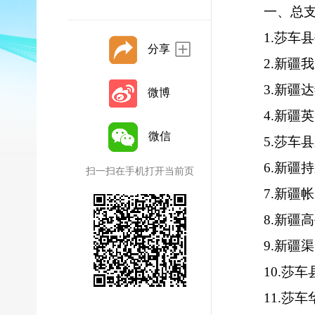
一、总
1.
莎车县
分享
2.
新疆我
3.
新疆达
微博
4.
新疆英
微信
5.
莎车县
6.
新疆持
扫一扫在手机打开当前页
7.
新疆帐
8.
新疆高
9.
新疆渠
10.
莎车
11.
莎车