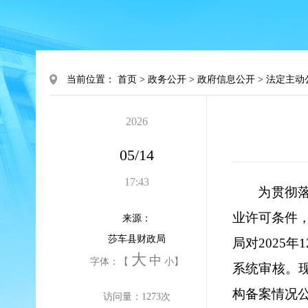
当前位置：
首页
>
政务公开
>
政府信息公开
>
法定主动
2026
05/14
17:43
为贯彻
业许可条件
来源：
莎车县财政局
局对
202
5
年
1
大
中
字体：【
小
】
系统审核。
构备案情况
访问量：
1273
次