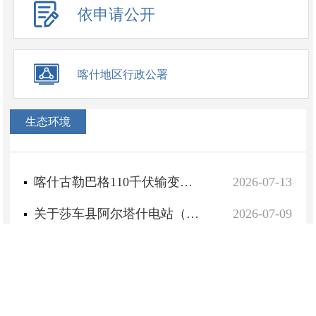
依申请公开
喀什地区行政公署
政府信息公开链接
生态环境
喀什古勒巴格110千伏输变电工程建设项目临时用地
2026-07-13
关于莎车县阿尔塔什电站（退出类）问题整改验收销号工作的公示
2026-07-09
关于莎车县中心城区大排量摩托车实施夜间限行管理的通告
2026-06-19
2026年全国节能宣传周今天启动
2026-06-15
国家发展改革委关于印发《生态保护修复领域中央预算内投资专项管理办法》的通知
2026-06-15