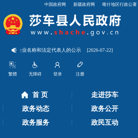
中国政府网
新疆政府网
喀什地区行政公署
请变更企业名称和法定代表人的公示
[2026-07-22]
关于莎车县
繁體
无障碍
登录
注册
首 页
走进莎车
政务动态
政务公开
政务服务
政民互动