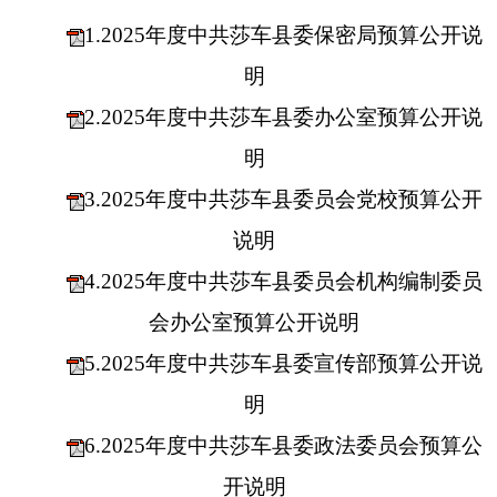
1.2025年度中共莎车县委保密局预算公开说
明
2.2025年度中共莎车县委办公室预算公开说
明
3.2025年度中共莎车县委员会党校预算公开
说明
4.2025年度中共莎车县委员会机构编制委员
会办公室预算公开说明
5.2025年度中共莎车县委宣传部预算公开说
明
6.2025年度中共莎车县委政法委员会预算公
开说明