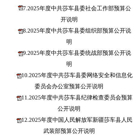
7.2025年度中共莎车县委社会工作部预算公
开说明
8.2025年度中共莎车县委组织部预算公开说
明
9.2025年度中共莎车县委统战部预算公开说
明
10.2025年度中共莎车县委网络安全和信息化
委员会办公室预算公开说明
11.2025年度中共莎车县纪律检查委员会预算
公开说明
12.2025年度中国人民解放军新疆莎车县人民
武装部预算公开说明