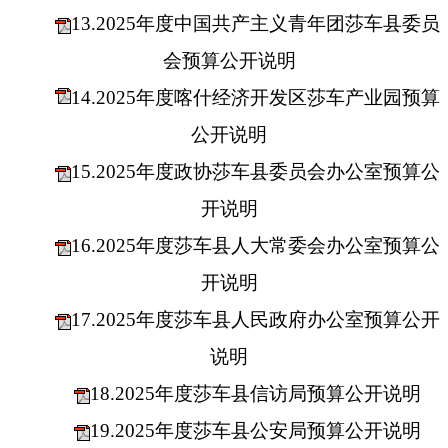
13.2025年度中国共产主义青年团莎车县委员
会预算公开说明
14.2025年度喀什经济开发区莎车产业园预算
公开说明
15.2025年度政协莎车县委员会办公室预算公
开说明
16.2025年度莎车县人大常委会办公室预算公
开说明
17.2025年度莎车县人民政府办公室预算公开
说明
18.2025年度莎车县信访局预算公开说明
19.2025年度莎车县公安局预算公开说明