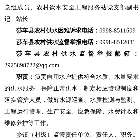
党组成员、
农村饮水安全工程服务站
党支部副书
记、
站长
莎车县农村供水困难诉求
电话：
0998-8511609
莎车县农村供水
监督举报电话：
0998-8512081
莎车县农村供水监督举报
邮箱：
2925898722@qq.com
职
责：
负责向用水户提供符合水质、水量要求
的供水服务，保障正常供水，
制定相应管理制度和
落实
管护
人员，做好水源巡查、
水质检测与监测、
工程运行管理、
生产安全
、
应急保障、
水费计收和
维修养护
等
工作。
乡镇（村级）监管责任单位、责任人、职务
。