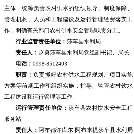
主体，统筹负责
农村供水
的组织领导、制度保障、
管理机构、人员和工程建设及运行管理经费落实工
作，明确有关部门农村
供水
安全管理职责分工。
行业监管责任单位：
莎车县水利局
责任人：
赵
勇
莎车县水利局
党组副书记、
局长
电
话：
0998-8512403
职
责：
负责抓好农村
供水
工程规划、项目实施
方案等前期工作和组织实施，指导、监管农村饮水
工程建设和运行管理等工作。
运行管理责任单位
：
莎车县农村饮水安全工程
服务站
责任人：
阿布都许库尔
·
阿布来提
莎车县
水利局