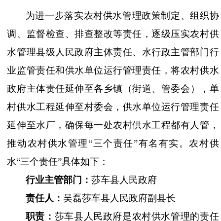
为
进一步落实农村
供水
管理政策制定、组织协
调、监督检查、排查整改等责任，逐级压实农村
供
水
管理县级人民政府主体责任、水行政主管部门行
业监管责任和供水单位运行管理责任，
将农村供水
政府主体责任延伸至各
乡镇
（街道、管委会），单
村供水工程延伸至村委会，供水单位运行管理责任
延伸至水厂
，
确保每一处农村供水工程都有人管
，
推动农村供水管理
“
三个责任
”
有名有实
。
农村供
水
“
三个责任
”具体如下：
行业主管部门
：
莎车县人民政府
责任人：
吴
磊
莎车县人民政府副县长
职
责：
莎车县人民政府是农村
供水
管理的责任