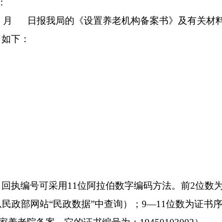
：
年
月
日报我局的《设置养老机构备案书》及有关材
目如下：
：回执编号可采用
11
位阿拉伯数字编码方法。前
2
位数
从民政部网站
“民政数据”中查询）；
9—11
位数为证书