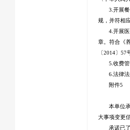
3
.
开展餐
规，并符相
4
.
开展医
章。符合《
〔
2014
〕
57
5
.
收费管
6
.
法律法
附件
5
本单位
大事项变更
承诺已