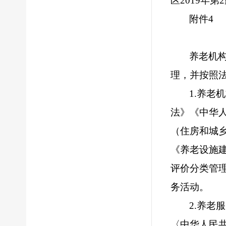
区
2019
年第
2
附件
4
养老机
理，并按照
1
.
养老机
法》《中华
（住房和城
《养老设施
评价分类管
务活动。
2
.
养老服
〈中华人民