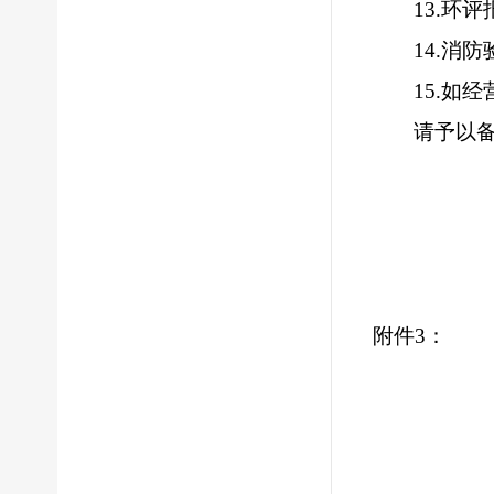
13
.
环评
14
.
消防
15
.
如经
请予以
附件
3：