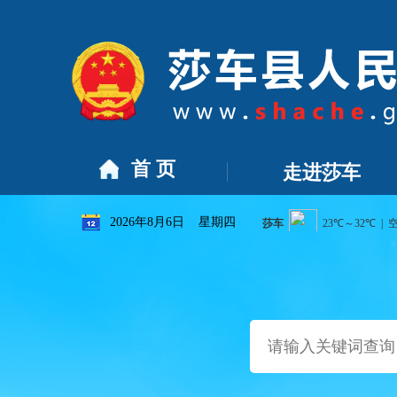
2]
莎车县2026年幼儿园学区划分方案
[2026-07-16]
关于莎
首 页
走进莎车
2026年8月6日 星期四