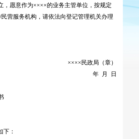
立，愿意作为
××××
的业务主管单位，按规定
/民营
服务机构，请依法向登记管理机关办理
××××
民政局（章）
年
月 日
书
如下：