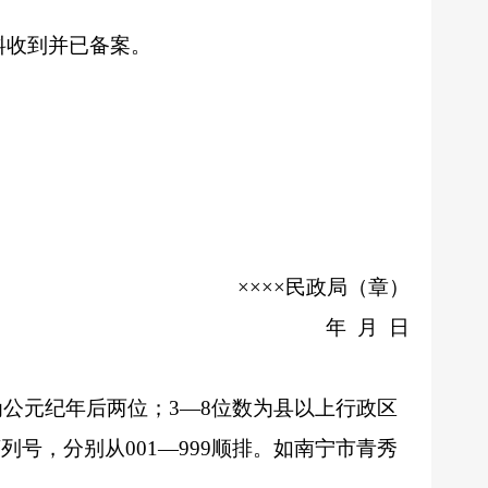
料收到并已备案。
××××
民政局（章）
年
月 日
为公元纪年后两位；
3—8
位数为县以上行政区
序列号，分别从
001—999
顺排。如南宁市青秀