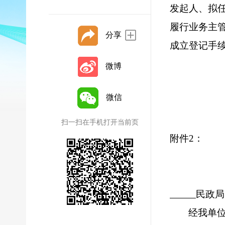
发起人、拟
履行业务主
分享
成立登记手
微博
微信
扫一扫在手机打开当前页
附件
2：
民政局
经我单