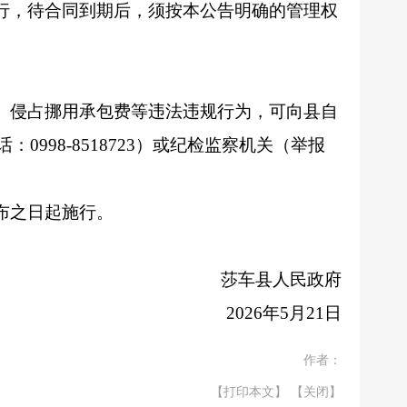
行，待合同到期后，
须按本
公告明确的管理权
、侵占挪用承包费等违法违规行为，可向县自
：0998-8518723）或纪检监察机关（举报
布之日起施行。
莎车县人民政府
2026年5月21日
作者：
【打印本文】
【关闭】