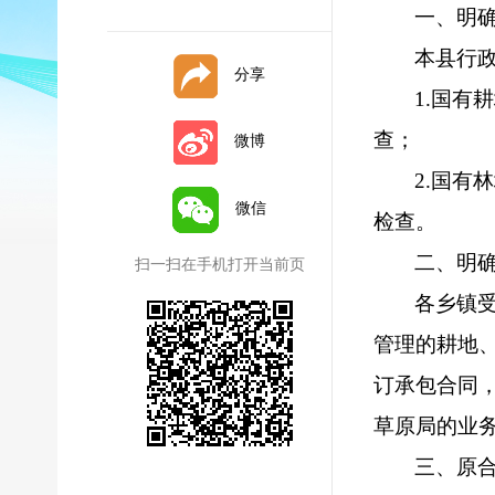
一、明
本县行
分享
1.国
查；
微博
2.国
微信
检查。
二、明
扫一扫在手机打开当前页
各乡
镇
管理的耕地
订承包合同
草原局的业
三、原