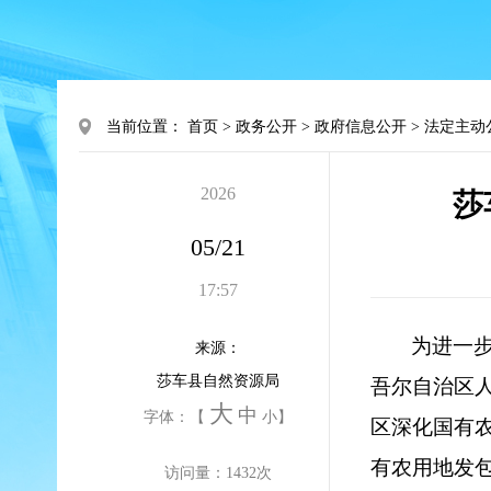
当前位置：
首页
>
政务公开
>
政府信息公开
>
法定主动
2026
莎
05/21
17:57
为进一
来源：
莎车县自然资源局
吾尔自治区人
大
中
字体：【
小
】
区深化国有农
有农用地发
访问量：
1432
次