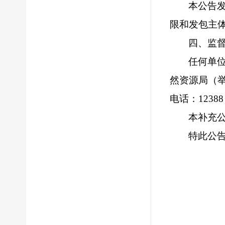
本公告
限和发包主
四、监
任何单
然资源局（举报
电话：1238
本补充
特此公