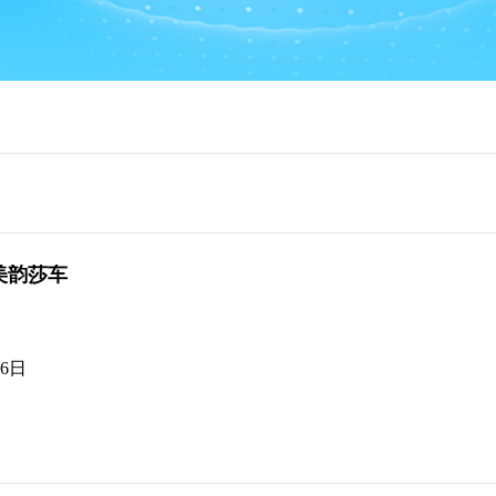
美韵莎车
26日