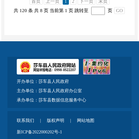
首页
上一页
1
2
下一页
末页
共 120 条
共 8 页
当前第 1 页
跳转至
页
GO
开办单位：莎车县人民政府
主办单位：莎车县人民政府办公室
承办单位：莎车县数据信息服务中心
联系我们
|
版权声明
|
网站地图
新ICP备2022000202号-1