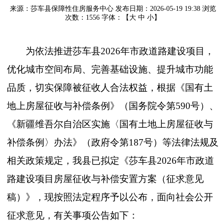
来源：莎车县保障性住房服务中心
发布日期：2026-05-19 19:38
浏览
次数：
1556
字体：【
大
中
小
】
为依法推进莎车县
2026
年市政道路建设项目，
优化城市空间布局、完善基础设施、提升城市功能
品质，切实保障被征收人合法权益，根据《国有土
地上房屋征收与补偿条例》（国务院令第
590
号）、
《新疆维吾尔自治区实施〈国有土地上房屋征收与
补偿条例〉办法》（政府令第
187
号）等法律法规及
相关政策规定，我县已拟定《莎车县
2026
年市政道
路建设项目房屋征收与补偿安置方案（征求意见
稿）》
，
现按照法定程序予以公布，面向社会公开
征求意见，有关事项公告如下：