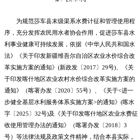
为规范莎车县末级渠系水费计征和管理使用程
序，充分发挥农民用水者协会作用，促进莎车县水
利事业健康可持续发展
，依据
《中华人民共和国水
法》《关于印发新疆维吾尔自治区农业水价综合改
革实施方案的通知》
(
新政发〔
2017
〕
29
号
)
、《关
于印发喀什地区农业农村水价综合改革实施方案的
通知》（喀署办发〔
2020
〕
55
号）、《关于
<
进一
步健全基层水利服务体系实施方案
>
的通知》
(
喀水
字〔
2025
〕
32
号
)
及《关于印发喀什地区农业水费征
收使用管理办法的通知》（喀署办发〔
2018
〕
3
号）
等法律法规及政策
文件精神
，结合本县实际，