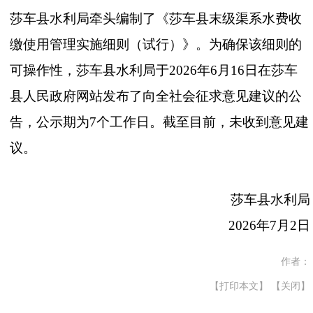
莎车县水利局牵头编制了
《莎车县末级渠系水费收
缴使用管理实施细则（试行）》
。为确保该细则的
可操作性，莎车县水利局于
2026
年
6
月
16
日在莎车
县人民政府网站发布了向全社会征求意见建议的公
告，公示期为
7
个工作日。截至目前，未收到意见建
议。
莎车县水利局
2026
年
7
月
2
日
作者：
【打印本文】
【关闭】