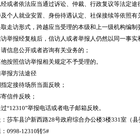
已经或者依法应当通过诉讼、仲裁、行政复议等法定途
涉及个人就业安置、身份待遇认定、社保接续等依照有
采取走访形式，跨越应当受理的本级和上一级机构编制
信访举报经复核后，信访人或者举报人仍然以同一事实
申请信息公开或者咨询有关业务的；
其他按照信访举报相关规定不予受理的。
访举报方法途径
到指定接待场所当面反映；
邮寄信件反映；
过“12310”举报电话或者电子邮箱反映。
：莎车县沪新西路28号政府综合办公楼3楼331室（
0998-12310转5#