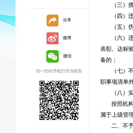
（三）
（四）
分享
（五）
（六）
微博
表彰、达标
微信
备的；
（七）
扫一扫在手机打开当前页
职事项清单
（八）
按照机
属于上级管
二、不