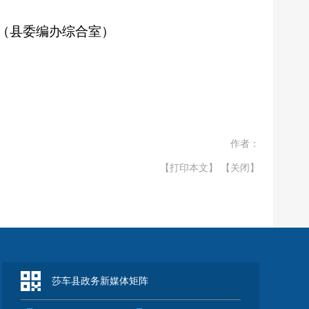
室（县委编办综合室）
作者：
【打印本文】
【关闭】
莎车县政务新媒体矩阵