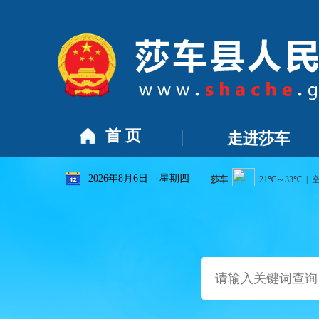
]
莎车县2026年幼儿园学区划分方案
[2026-07-16]
关于莎
首 页
走进莎车
2026年8月6日 星期四