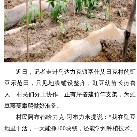
近日，记者走进乌达力克镇喀什艾日克村的豇
豆示范田，只见地膜铺设整齐，豇豆幼苗长势喜
人。村民们分工协作，正有序搭建竹竿支架，为豇
豆藤蔓攀爬做好准备。
村民阿布都哈力克
·阿布力米提说：“我在豇豆
地里干活，一天能挣100块钱，还能学到种植技术。