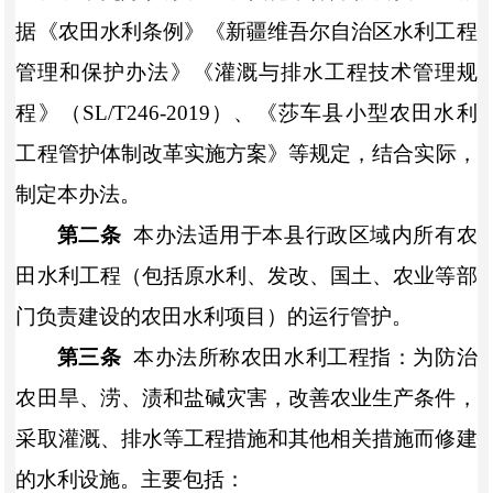
据《农田水利条例》
《
新疆维吾尔自治区水利工程
管理和保护办法
》
《灌溉与排水工程技术管理规
程》
（
SL/T246-2019
）、《莎车县小型农田水利
工程管护体
制
改革实施方案》等
规定
，
结合实际，
制定本办法。
第二条
本办法适用于本
县
行政区域内所有农
田水利工程
（
包括原水利、发改、国土、农业等部
门负责建设的农田水利项目
）
的运行管护。
第三条
本办法所称农田水利工程指
：
为防治
农田旱、涝、渍和盐碱灾害，改善农业生产条件，
采取灌溉、排水等工程措施和其他相关措施而修建
的水利设施。主要包括
：