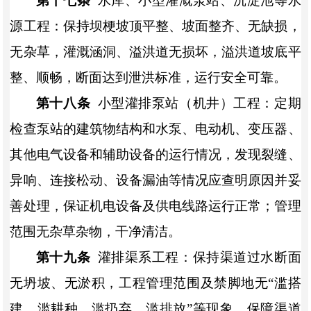
第十七条
水库、小型灌溉泵站、沉淀池等水
源工程：保持坝梗坡顶平整、坡面整齐、无缺损，
无杂草，灌溉涵洞、溢洪道无损坏，溢洪道坡底平
整、顺畅，断面达到泄洪标准，运行安全可靠。
第十八条
小型灌排泵站（机井）工程：定期
检查泵站的建筑物结构和水泵、电动机、变压器、
其他电气设备和辅助设备的运行情况，发现裂缝、
异响、连接松动、设备漏油等情况应查明原因并妥
善处理，保证机电设备及供电线路运行正常；管理
范围无杂草杂物，干净清洁。
第十九条
灌排渠系工程：保持渠道过水断面
无坍坡、无淤积，工程管理范围及禁脚地无
“滥搭
建、滥耕种、滥扔弃、滥排放”等现象，保障渠道