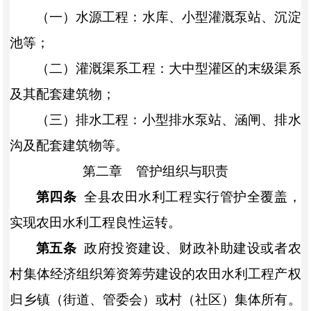
（
一
）
水源工程
：
水库、小型灌溉泵站
、
沉淀
池
等
；
（
二
）灌溉渠系工程：
大中型灌区的末级渠系
及其配套建筑物
；
（
三
）排水工程：
小型排水泵站、涵闸、排水
沟及配套建筑物等。
第二章
管护组织与职责
第四条
全县农田水利工程实行管护全覆盖，
实现农田水利工程良性运转。
第五条
政府投资建设、财政补助建设或者农
村集体经济组织筹资筹劳建设的农田水利工程产权
归
乡镇（街道、管委会）
或村（社区）集体所有。