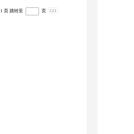
1 页
跳转至
页
GO