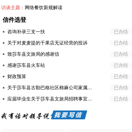
访谈主题：
网络餐饮新规解读
信件选登
咨询补录三支一扶
已办结
关于对麦麦提的干果店无证经营的投诉
已办结
致莎车县文旅局的感谢信
已办结
感谢莎车县火车站
已办结
财政预算
已办结
关于莎车县古勒巴格社区棉麻公司家属院部分业主在小区公共场所和公共绿化带乱搭乱建乱种植等问题。
已办结
应届毕业生关于莎车县文旅局招聘事宜的咨询
已办结